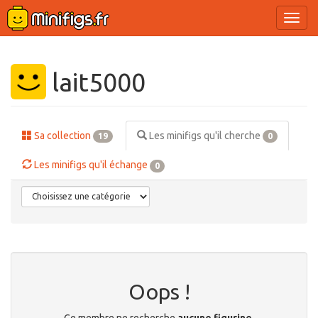
Ouvri
le
menu
lait5000
Sa collection
Les minifigs qu'il cherche
19
0
Les minifigs qu'il échange
0
Oops !
Ce membre ne recherche
aucune figurine
.