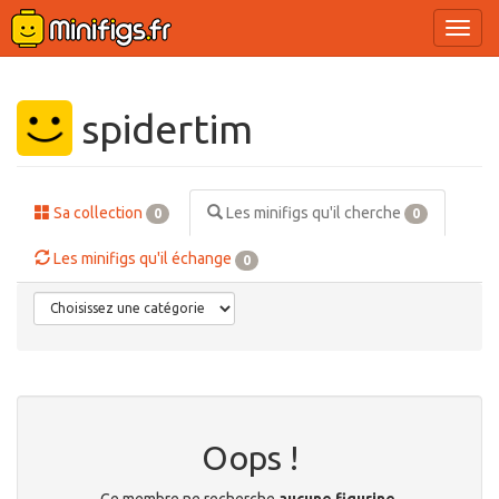
Ouvri
le
menu
spidertim
Sa collection
Les minifigs qu'il cherche
0
0
Les minifigs qu'il échange
0
Oops !
Ce membre ne recherche
aucune figurine
.