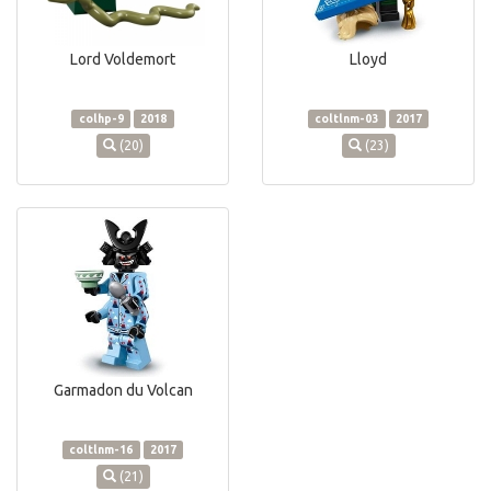
Lord Voldemort
Lloyd
colhp-9
2018
coltlnm-03
2017
(20)
(23)
Garmadon du Volcan
coltlnm-16
2017
(21)