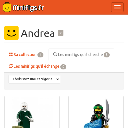
Ouvri
le
menu
Andrea
Sa collection
Les minifigs qu'il cherche
4
3
Les minifigs qu'il échange
0